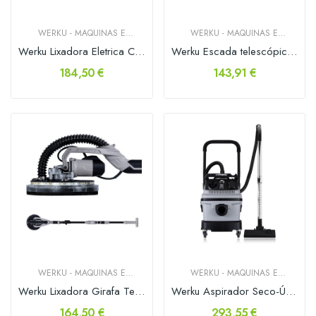
WERKU - MAQUINAS E
WERKU - MAQUINAS E
FERRAMENTAS
FERRAMENTAS
Werku Lixadora Eletrica Circular Rotorbital...
Werku Escada telescópica 10 degrau 3.20m Max:...
184,50 €
143,91 €
WERKU - MAQUINAS E
WERKU - MAQUINAS E
FERRAMENTAS
FERRAMENTAS
Werku Lixadora Girafa Tetos e Paredes 750W
Werku Aspirador Seco-Úmido 30lt 1600w
164,50 €
293,55 €