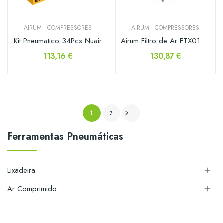
AIRUM - COMPRESSORES
AIRUM - COMPRESSORES
Kit Pneumatico 34Pcs Nuair
Airum Filtro de Ar FTX012 0.01 micron
113,16 €
130,87 €
1
2

Ferramentas Pneumáticas
Lixadeira

Ar Comprimido
