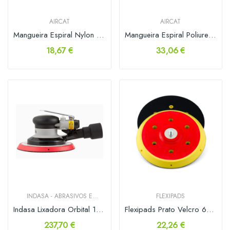
AIRCAT
AIRCAT
Mangueira Espiral Nylon com Racor 8x10mm 15mt
Mangueira Espiral Poliuretano com Racor 8x12mm...
18,67 €
33,06 €
INDASA - ABRASIVOS E
FLEXIPADS
FERRAMENTAS
Indasa Lixadora Orbital 150mm 2.5 c/Aspiração
Flexipads Prato Velcro 6+1F 150mm
237,70 €
22,26 €