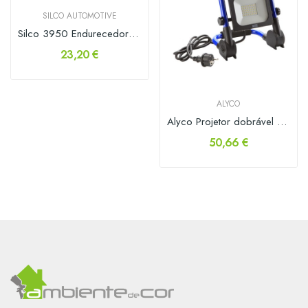
SILCO AUTOMOTIVE
Silco 3950 Endurecedor acrílico HS Standard 1lt
23,20 €
ALYCO
Alyco Projetor dobrável e inclinável 30W SMD IP65
50,66 €