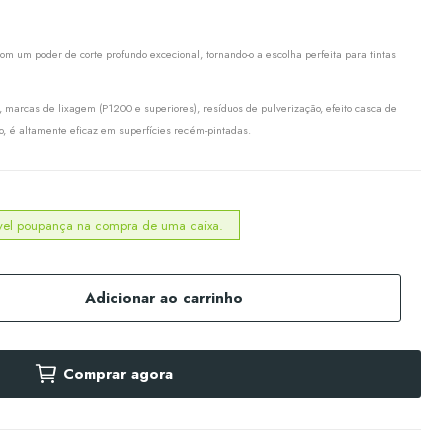
 um poder de corte profundo excecional, tornando-o a escolha perfeita para tintas
 marcas de lixagem (P1200 e superiores), resíduos de pulverização, efeito casca de
o, é altamente eficaz em superfícies recém-pintadas.
ível poupança na compra de uma caixa.
Adicionar ao carrinho
Comprar agora