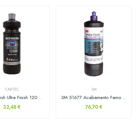
CARTEC
3M
Cartec Polish Ultra Finish 12000 1lt
3M 51677 Acabamento Famous Finish 1kg
32,48 €
76,70 €