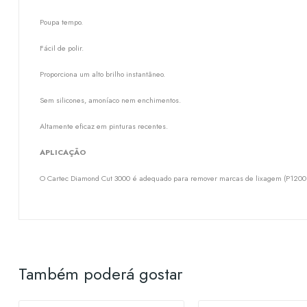
Poupa tempo.
Fácil de polir.
Proporciona um alto brilho instantâneo.
Sem silicones, amoníaco nem enchimentos.
Altamente eficaz em pinturas recentes.
APLICAÇÃO
O Cartec Diamond Cut 3000 é adequado para remover marcas de lixagem (P1200 e su
Também poderá gostar