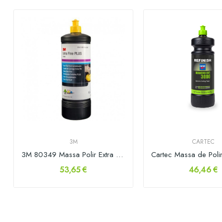
3M
CARTEC
3M 80349 Massa Polir Extra Fine Plus 1lt
53,65 €
46,46 €