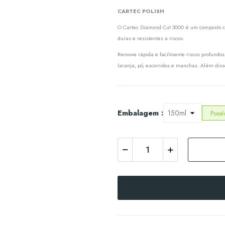
CARTEC POLISH
O Cartec Diamond Cut 3000 é um composto com
duras e resistentes a riscos.
Remove rápida e facilmente riscos profundos,
laranja, pó, escorridos e manchas. Além diss
Embalagem :
Poss