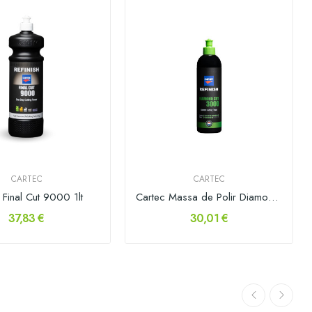
CARTEC
CARTEC
 Final Cut 9000 1lt
Cartec Massa de Polir Diamond Cut 3000 500gr
37,83 €
30,01 €